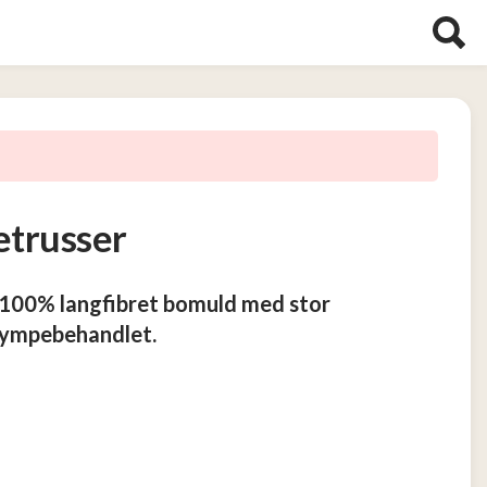
etrusser
i 100% langfibret bomuld med stor
rympebehandlet.