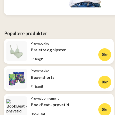
og
Tøj
2
Konkurrencer
Populære produkter
Prøvepakke
Nye
Bralette og hipster
produkter
0 kr
Fri fragt!
Populære
produkter
Prøvepakke
Boxershorts
0 kr
Fri fragt!
Prøveabonnement
BookBeat - prøvetid
0 kr
BookBeat