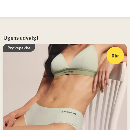
Ugens udvalgt
Prøvepakke
0 kr