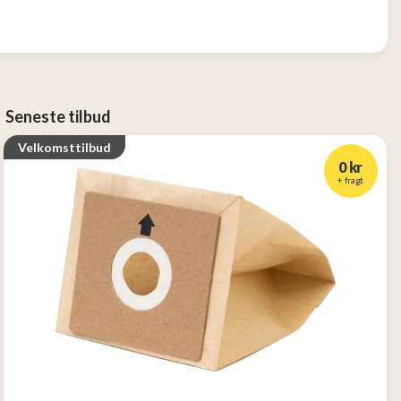
Seneste tilbud
Velkomsttilbud
0 kr
+ fragt