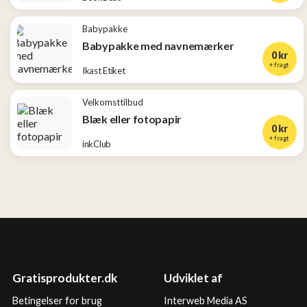
Babypakke
Babypakke med navnemærker
0 kr
+ fragt
Ikast Etiket
Velkomsttilbud
Blæk eller fotopapir
0 kr
+ fragt
inkClub
Gratisprodukter.dk
Udviklet af
Betingelser for brug
Interweb Media AS