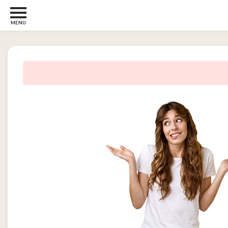
MENU
Børn
og
Baby
2
Diverse
2
Kosttilskud
0
Tjen
penge
14
Tjenester
3
Underholdning
og
Streaming
1
Undertøj