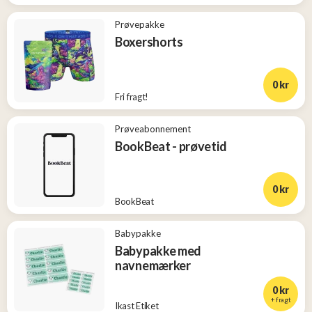
Prøvepakke
Boxershorts
0 kr
Fri fragt!
Prøveabonnement
BookBeat - prøvetid
0 kr
BookBeat
Babypakke
Babypakke med
navnemærker
0 kr
+ fragt
Ikast Etiket