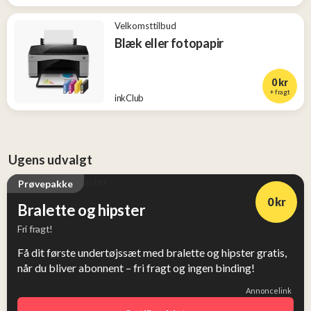
Velkomsttilbud
Blæk eller fotopapir
0 kr
+ fragt
inkClub
Ugens udvalgt
Prøvepakke
0 kr
Bralette og hipster
Fri fragt!
Få dit første undertøjssæt med bralette og hipster gratis,
når du bliver abonnent – fri fragt og ingen binding!
Annoncelink