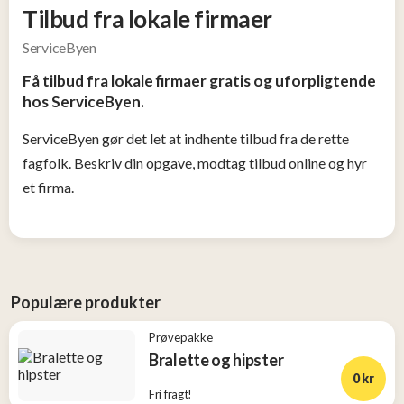
Tilbud fra lokale firmaer
og
Tøj
ServiceByen
2
Få tilbud fra lokale firmaer gratis og uforpligtende
hos ServiceByen.
Konkurrencer
ServiceByen gør det let at indhente tilbud fra de rette
Nye
fagfolk. Beskriv din opgave, modtag tilbud online og hyr
produkter
et firma.
Populære
produkter
Populære produkter
Prøvepakke
Bralette og hipster
0 kr
Fri fragt!