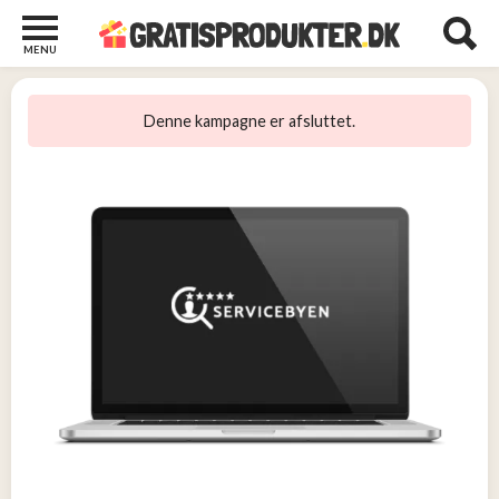
MENU
Børn
og
Denne kampagne er afsluttet.
Baby
2
Diverse
2
Kosttilskud
0
Tjen
penge
14
Tjenester
3
Underholdning
og
Streaming
1
Undertøj