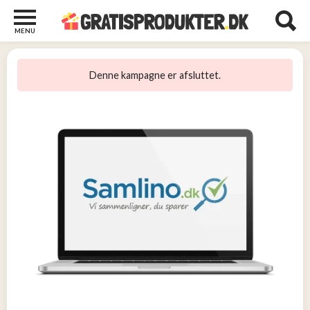
MENU
Børn
og
Denne kampagne er afsluttet.
Baby
2
Diverse
2
Kosttilskud
0
Tjen
penge
14
Tjenester
3
Underholdning
og
Streaming
1
Undertøj