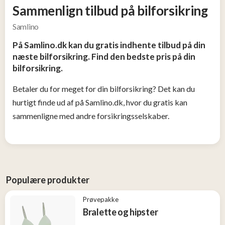
Sammenlign tilbud på bilforsikring
og
Tøj
Samlino
2
På Samlino.dk kan du gratis indhente tilbud på din
næste bilforsikring. Find den bedste pris på din
Konkurrencer
bilforsikring.
Betaler du for meget for din bilforsikring? Det kan du
Nye
produkter
hurtigt finde ud af på Samlino.dk, hvor du gratis kan
sammenligne med andre forsikringsselskaber.
Populære
produkter
Populære produkter
Prøvepakke
Bralette og hipster