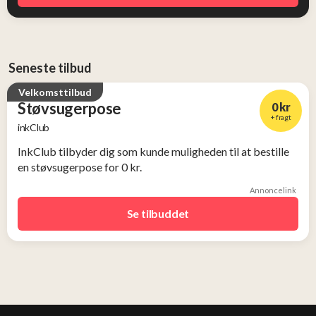
Seneste tilbud
Velkomsttilbud
Støvsugerpose
0 kr
+ fragt
inkClub
InkClub tilbyder dig som kunde muligheden til at bestille
en støvsugerpose for 0 kr.
Annoncelink
Se tilbuddet