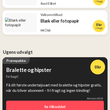
+ fragt
Ikast Etiket
Velkomsttilbud
Blæk eller fotopapir
0 kr
+ fragt
inkClub
Ugens udvalgt
Prøvepakke
0 kr
Bralette og hipster
Fri fragt!
Få dit første undertøjssæt med bralette og hipster gratis,
når du bliver abonnent – fri fragt og ingen binding!
Annoncelink
Se tilbuddet