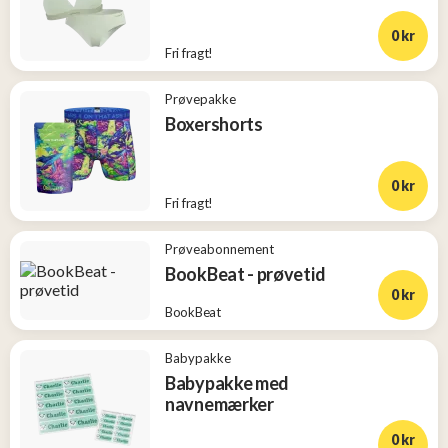
0 kr
Fri fragt!
Prøvepakke
Boxershorts
0 kr
Fri fragt!
Prøveabonnement
BookBeat - prøvetid
0 kr
BookBeat
Babypakke
Babypakke med
navnemærker
0 kr