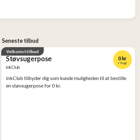
Seneste tilbud
Velkomsttilbud
Støvsugerpose
0 kr
+ fragt
inkClub
InkClub tilbyder dig som kunde muligheden til at bestille
en støvsugerpose for 0 kr.