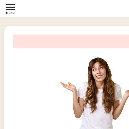
MENU
Børn
og
Baby
2
Diverse
2
Kosttilskud
0
Tjen
penge
14
Tjenester
3
Underholdning
og
Streaming
1
Undertøj