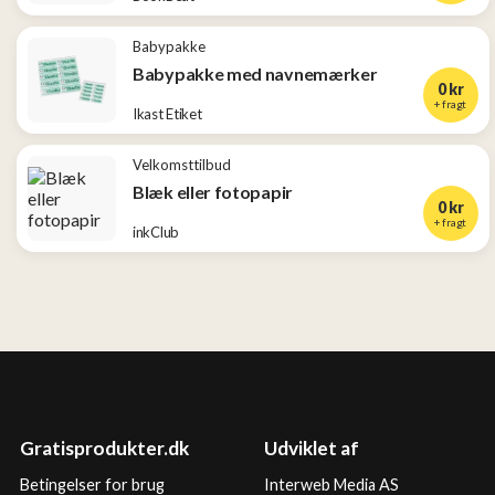
Babypakke
Babypakke med navnemærker
0 kr
+ fragt
Ikast Etiket
Velkomsttilbud
Blæk eller fotopapir
0 kr
+ fragt
inkClub
Gratisprodukter.dk
Udviklet af
Betingelser for brug
Interweb Media AS