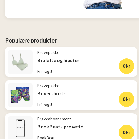
og
Tøj
2
Konkurrencer
Populære produkter
Prøvepakke
Nye
Bralette og hipster
produkter
0 kr
Fri fragt!
Populære
produkter
Prøvepakke
Boxershorts
0 kr
Fri fragt!
Prøveabonnement
BookBeat - prøvetid
0 kr
BookBeat