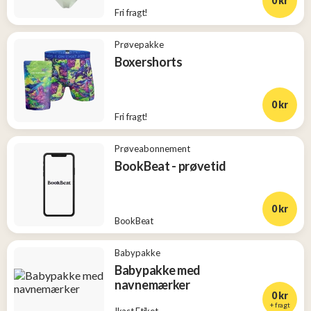
0 kr
Fri fragt!
Prøvepakke
Boxershorts
0 kr
Fri fragt!
Prøveabonnement
BookBeat - prøvetid
0 kr
BookBeat
Babypakke
Babypakke med
navnemærker
0 kr
+ fragt