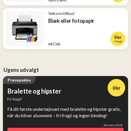
Ikast Etiket
Velkomsttilbud
Blæk eller fotopapir
0 kr
+ fragt
inkClub
Ugens udvalgt
Prøvepakke
0 kr
Bralette og hipster
Fri fragt!
Få dit første undertøjssæt med bralette og hipster gratis,
når du bliver abonnent – fri fragt og ingen binding!
Annoncelink