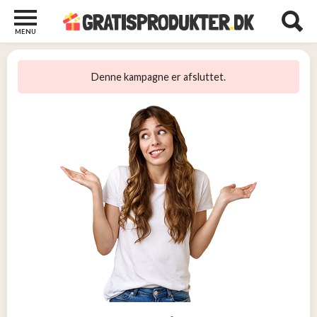
MENU
Børn
og
Denne kampagne er afsluttet.
Baby
2
Diverse
2
Kosttilskud
0
Tjen
penge
14
Tjenester
3
Underholdning
og
Streaming
1
Undertøj