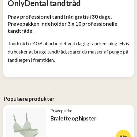
OnlyDental tandtråd
og
Tøj
Prøv professionel tandtråd gratis i 30 dage.
2
Prøvepakken indeholder 3 x 10 professionelle
tandtråde.
Konkurrencer
Tandtråd er 40% af arbejdet ved daglig tandrensning. Hvis
du husker at bruge tandtråd, sparer du masser af penge på
Nye
produkter
tandlægen i fremtiden.
Populære
produkter
Populære produkter
Prøvepakke
Bralette og hipster