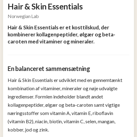
Hair & Skin Essentials
og
Tøj
Norwegian Lab
2
Hair & Skin Essentials er et kosttilskud, der
kombinerer kollagenpeptider, ølgær og beta-
Konkurrencer
caroten med vitaminer og mineraler.
Nye
produkter
En balanceret sammensætning
Populære
Hair & Skin Essentials er udviklet med en gennemtænkt
produkter
kombination af vitaminer, mineraler og nøje udvalgte
ingredienser. Formlen indeholder blandt andet
kollagenpeptider, ølgær og beta-caroten samt vigtige
næringsstoffer som vitamin A, vitamin E, riboflavin
(vitamin B2), niacin, biotin, vitamin C, selen, mangan,
kobber, jod og zink.