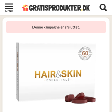
MENU
Børn
og
Denne kampagne er afsluttet.
Baby
2
Diverse
2
Kosttilskud
0
Tjen
penge
13
Tjenester
3
Underholdning
og
Streaming
1
Undertøj