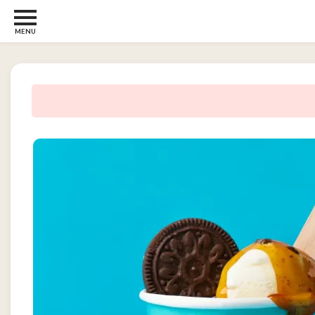
MENU
Børn
og
Baby
2
Diverse
2
Kosttilskud
0
Tjen
penge
14
Tjenester
3
Underholdning
og
Streaming
1
Undertøj