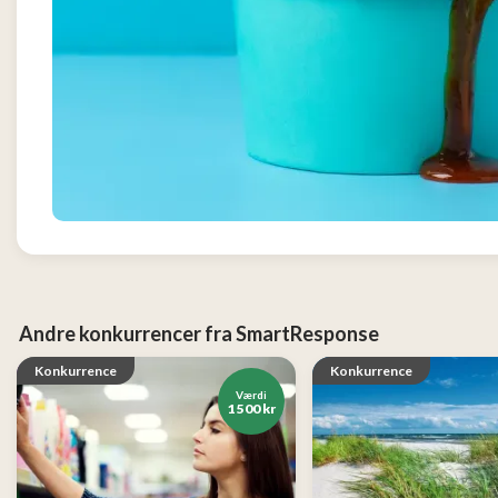
og
Tøj
2
Konkurrencer
Nye
produkter
Populære
produkter
Andre konkurrencer fra SmartResponse
Konkurrence
Konkurrence
Værdi
1 500 kr