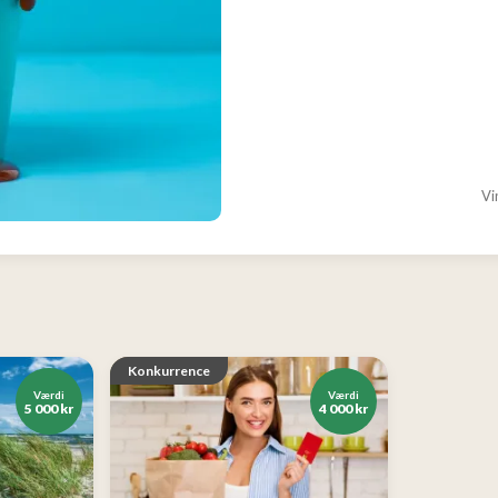
Vi
Konkurrence
Værdi
Værdi
5 000 kr
4 000 kr