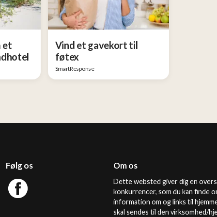
 et
Vind et gavekort til
ndhotel
føtex
SmartResponse
Følg os
Om os
Dette websted giver dig en overs
konkurrencer, som du kan finde o
information om og links til hjemm
skal sendes til den virksomhed/h