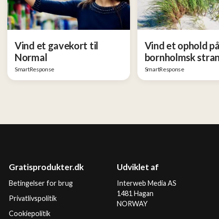
Vind et gavekort til
Vind et ophold på
Normal
bornholmsk stra
SmartResponse
SmartResponse
Gratisprodukter.dk
Udviklet af
Betingelser for brug
Interweb Media AS
1481 Hagan
Privatlivspolitik
NORWAY
Cookiepolitik