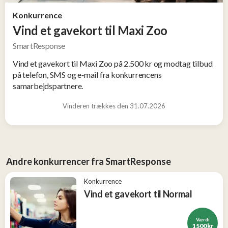
og
Konkurrence
Tøj
Vind et gavekort til Maxi Zoo
2
SmartResponse
Konkurrencer
Vind et gavekort til Maxi Zoo på 2.500 kr og modtag tilbud
på telefon, SMS og e‑mail fra konkurrencens
samarbejdspartnere.
Nye
produkter
Vinderen trækkes den 31.07.2026
Populære
produkter
Andre konkurrencer fra SmartResponse
Konkurrence
Vind et gavekort til Normal
Værdi
1 500 kr