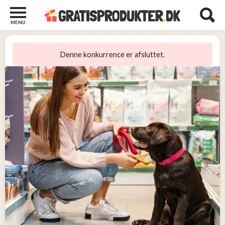
MENU
Børn
og
Denne konkurrence er afsluttet.
Baby
2
Diverse
2
Kosttilskud
0
Tjen
penge
14
Tjenester
3
Underholdning
og
Streaming
1
Undertøj