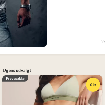
Vi
Ugens udvalgt
Prøvepakke
0 kr