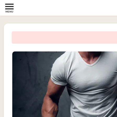
MENU
Børn
og
Baby
2
Diverse
2
Kosttilskud
0
Tjen
penge
14
Tjenester
3
Underholdning
og
Streaming
1
Undertøj