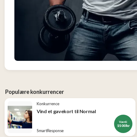
og
Tøj
2
Konkurrencer
Nye
produkter
Populære
produkter
Populære konkurrencer
Konkurrence
Vind et gavekort til Normal
Værdi
1 500 kr
SmartResponse