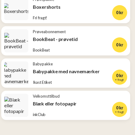
Boxershorts
0 kr
Fri fragt!
Prøveabonnement
BookBeat - prøvetid
0 kr
BookBeat
Babypakke
Babypakke med navnemærker
0 kr
+ fragt
Ikast Etiket
Velkomsttilbud
Blæk eller fotopapir
0 kr
+ fragt
inkClub