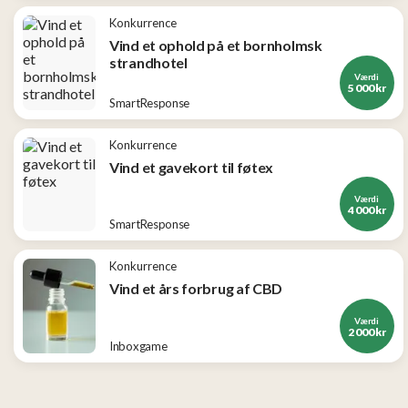
Konkurrence
Vind et ophold på et bornholmsk
strandhotel
Værdi
5 000 kr
SmartResponse
Konkurrence
Vind et gavekort til føtex
Værdi
4 000 kr
SmartResponse
Konkurrence
Vind et års forbrug af CBD
Værdi
2 000 kr
Inboxgame