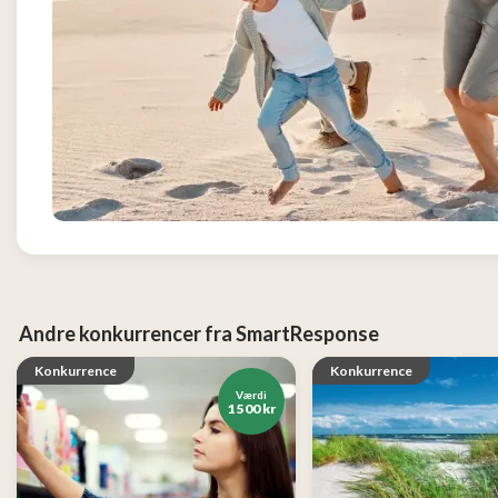
og
Tøj
2
Konkurrencer
Nye
produkter
Populære
produkter
Andre konkurrencer fra SmartResponse
Konkurrence
Konkurrence
Værdi
1 500 kr