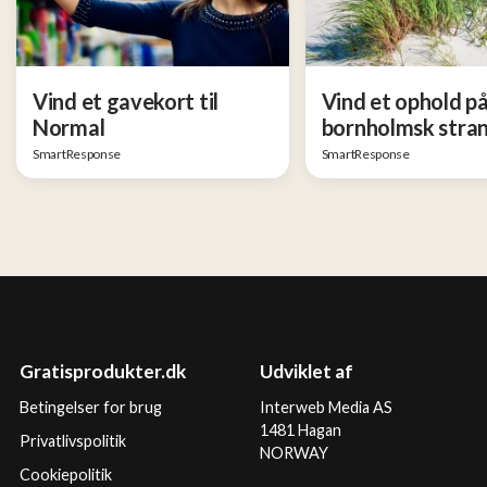
Vind et gavekort til
Vind et ophold på
Normal
bornholmsk stra
SmartResponse
SmartResponse
Gratisprodukter.dk
Udviklet af
Betingelser for brug
Interweb Media AS
1481 Hagan
Privatlivspolitik
NORWAY
Cookiepolitik