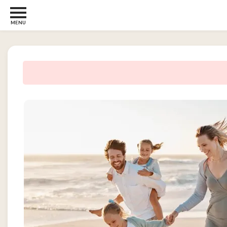
MENU
Børn
og
Baby
2
Diverse
2
Kosttilskud
0
Tjen
penge
14
Tjenester
3
Underholdning
og
Streaming
1
Undertøj