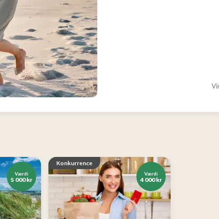
Vi
Konkurrence
Værdi
Værdi
5 000 kr
4 000 kr