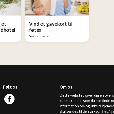
 et
Vind et gavekort til
ndhotel
føtex
SmartResponse
Følg os
Om os
Dette websted giver dig en overs
konkurrencer, som du kan finde o
information om og links til hjemm
skal sendes til den virksomhed/h