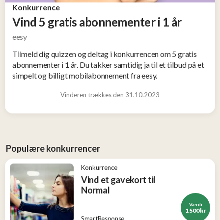
Konkurrence
og
Tøj
Vind 5 gratis abonnementer i 1 år
2
eesy
Tilmeld dig quizzen og deltag i konkurrencen om 5 gratis
Konkurrencer
abonnementer i 1 år. Du takker samtidig ja til et tilbud på et
simpelt og billigt mobilabonnement fra eesy.
Nye
Vinderen trækkes den 31.10.2023
produkter
Populære
produkter
Populære konkurrencer
Konkurrence
Vind et gavekort til
Normal
Værdi
1 500 kr
SmartResponse