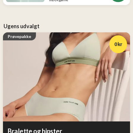
Ugens udvalgt
Prøvepakke
0 kr
Bralette og hipster