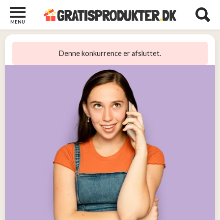
MENU
Børn
og
Denne konkurrence er afsluttet.
Baby
2
Diverse
2
Kosttilskud
0
Tjen
penge
14
Tjenester
3
Underholdning
og
Streaming
1
Undertøj