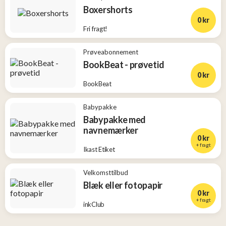
Boxershorts
0 kr
Fri fragt!
Prøveabonnement
BookBeat - prøvetid
0 kr
BookBeat
Babypakke
Babypakke med
navnemærker
0 kr
+ fragt
Ikast Etiket
Velkomsttilbud
Blæk eller fotopapir
0 kr
+ fragt
inkClub