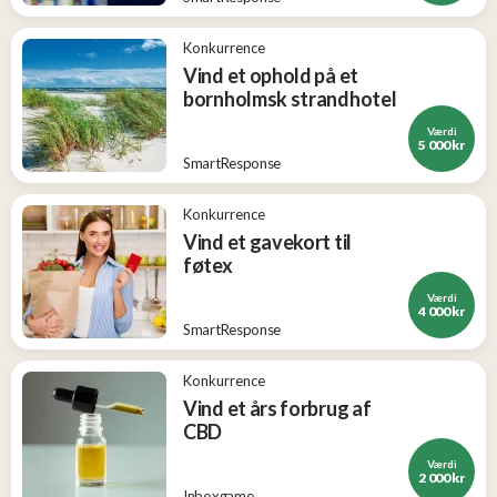
Konkurrence
Vind et ophold på et
bornholmsk strandhotel
Værdi
5 000 kr
SmartResponse
Konkurrence
Vind et gavekort til
føtex
Værdi
4 000 kr
SmartResponse
Konkurrence
Vind et års forbrug af
CBD
Værdi
2 000 kr
Inboxgame