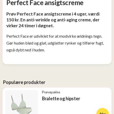
Perfect Face ansigtscreme
og
Tøj
Prøv Perfect Face ansigtscreme i 4 uger, værdi
2
150 kr. En anti-wrinkle og anti-aging creme, der
virker 24 timer i døgnet.
Konkurrencer
Perfect Face er udviklet for at modvirke ældnings tegn.
Gør huden blød og glat, udglatter rynker og tilfører fugt,
Nye
produkter
også dybt ned i huden.
Populære
produkter
Populære produkter
Prøvepakke
Bralette og hipster