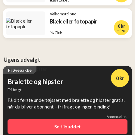
Ikast Etiket
Velkomsttilbud
Blæk eller fotopapir
0 kr
+ fragt
inkClub
Ugens udvalgt
Prøvepakke
0 kr
Bralette og hipster
Fri fragt!
Få dit første undertøjssæt med bralette og hipster gratis,
når du bliver abonnent – fri fragt og ingen binding!
Annoncelink
Se tilbuddet