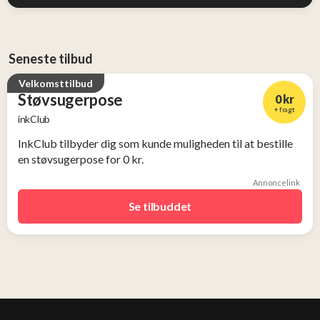
Seneste tilbud
Velkomsttilbud
Støvsugerpose
0 kr
+ fragt
inkClub
InkClub tilbyder dig som kunde muligheden til at bestille
en støvsugerpose for 0 kr.
Annoncelink
Se tilbuddet