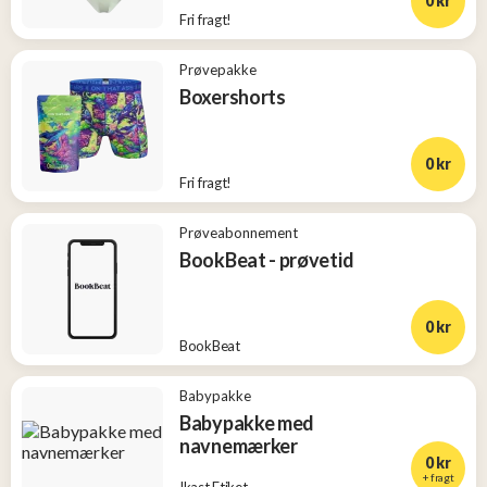
0 kr
Fri fragt!
Prøvepakke
Boxershorts
0 kr
Fri fragt!
Prøveabonnement
BookBeat - prøvetid
0 kr
BookBeat
Babypakke
Babypakke med
navnemærker
0 kr
+ fragt