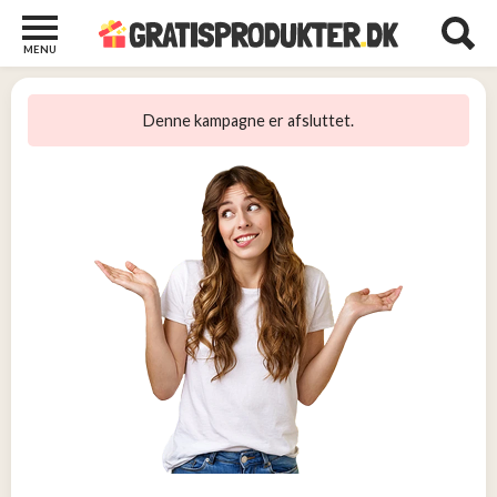
MENU
Børn
og
Denne kampagne er afsluttet.
Baby
2
Diverse
2
Kosttilskud
0
Tjen
penge
13
Tjenester
3
Underholdning
og
Streaming
1
Undertøj