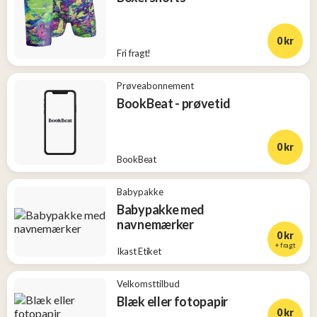
0 kr
Fri fragt!
Prøveabonnement
BookBeat - prøvetid
0 kr
BookBeat
Babypakke
Babypakke med
navnemærker
0 kr
+ fragt
Ikast Etiket
Velkomsttilbud
Blæk eller fotopapir
0 kr