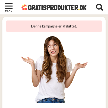
MENU
Børn
og
Denne kampagne er afsluttet.
Baby
2
Diverse
2
Kosttilskud
0
Tjen
penge
14
Tjenester
3
Underholdning
og
Streaming
1
Undertøj