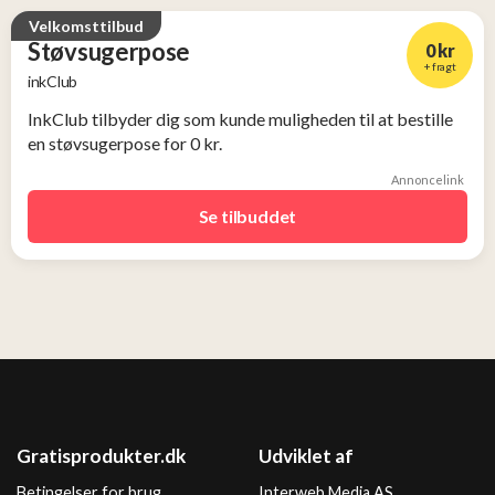
Velkomsttilbud
Støvsugerpose
0 kr
+ fragt
inkClub
InkClub tilbyder dig som kunde muligheden til at bestille
en støvsugerpose for 0 kr.
Annoncelink
Se tilbuddet
Gratisprodukter.dk
Udviklet af
Betingelser for brug
Interweb Media AS