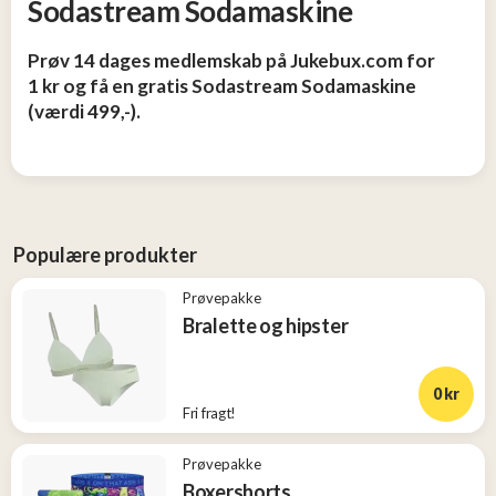
Sodastream Sodamaskine
og
Tøj
Prøv 14 dages medlemskab på Jukebux.com for
2
1 kr og få en gratis Sodastream Sodamaskine
(værdi 499,-).
Konkurrencer
Nye
produkter
Populære produkter
Populære
Prøvepakke
produkter
Bralette og hipster
0 kr
Fri fragt!
Prøvepakke
Boxershorts