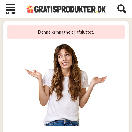
MENU
Børn
og
Denne kampagne er afsluttet.
Baby
2
Diverse
2
Kosttilskud
0
Tjen
penge
14
Tjenester
3
Underholdning
og
Streaming
1
Undertøj