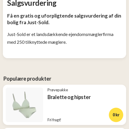
Salgsvurdering
og
Tøj
Få en gratis og uforpligtende salgsvurdering af din
2
bolig fra Just-Sold.
Konkurrencer
Just-Sold er et landsdækkende ejendomsmæglerfirma
med 250 tilknyttede mæglere.
Nye
produkter
Populære
Populære produkter
produkter
Prøvepakke
Bralette og hipster
0 kr
Fri fragt!