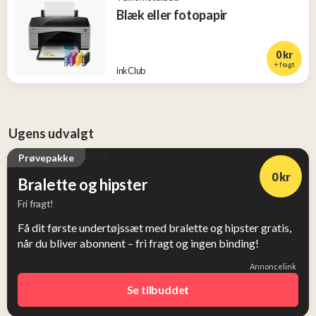
Blæk eller fotopapir
0 kr
+ fragt
inkClub
Ugens udvalgt
Prøvepakke
0 kr
Bralette og hipster
Fri fragt!
Få dit første undertøjssæt med bralette og hipster gratis,
når du bliver abonnent – fri fragt og ingen binding!
Annoncelink
Se tilbuddet