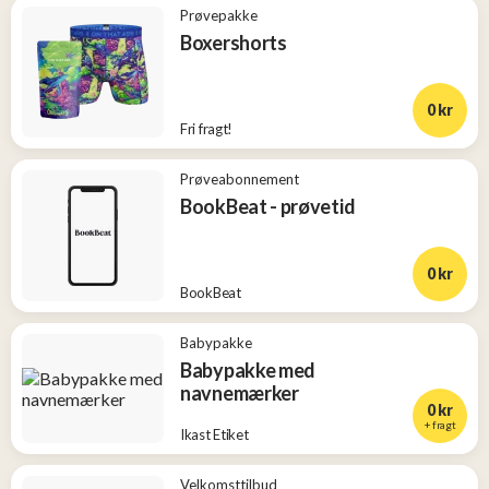
Prøvepakke
Boxershorts
0 kr
Fri fragt!
Prøveabonnement
BookBeat - prøvetid
0 kr
BookBeat
Babypakke
Babypakke med
navnemærker
0 kr
+ fragt
Ikast Etiket
Velkomsttilbud