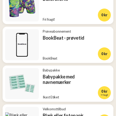
0 kr
Fri fragt!
Prøveabonnement
BookBeat - prøvetid
0 kr
BookBeat
Babypakke
Babypakke med
navnemærker
0 kr
+ fragt
Ikast Etiket
Velkomsttilbud
Blæk eller fotopapir