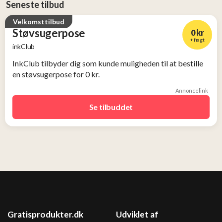
Seneste tilbud
Velkomsttilbud
Støvsugerpose
0 kr
+ fragt
inkClub
InkClub tilbyder dig som kunde muligheden til at bestille
en støvsugerpose for 0 kr.
Annoncelink
Se tilbuddet
Gratisprodukter.dk
Udviklet af