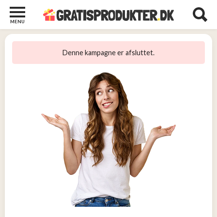
MENU
Børn
og
Denne kampagne er afsluttet.
Baby
2
Diverse
2
Kosttilskud
0
Tjen
penge
14
Tjenester
3
Underholdning
og
Streaming
1
Undertøj