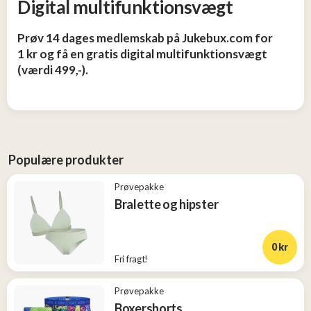
Digital multifunktionsvægt
og
Tøj
Prøv 14 dages medlemskab på Jukebux.com for
2
1 kr og få en gratis digital multifunktionsvægt
(værdi 499,-).
Konkurrencer
Nye
produkter
Populære produkter
Populære
Prøvepakke
produkter
Bralette og hipster
0 kr
Fri fragt!
Prøvepakke
Boxershorts