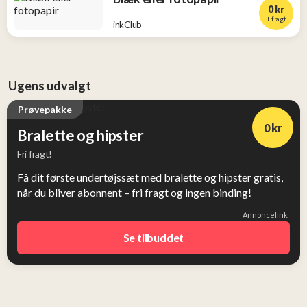
0 kr
+ fragt
inkClub
Ugens udvalgt
Prøvepakke
0 kr
Bralette og hipster
Fri fragt!
Få dit første undertøjssæt med bralette og hipster gratis,
når du bliver abonnent – fri fragt og ingen binding!
Annoncelink
Se tilbuddet