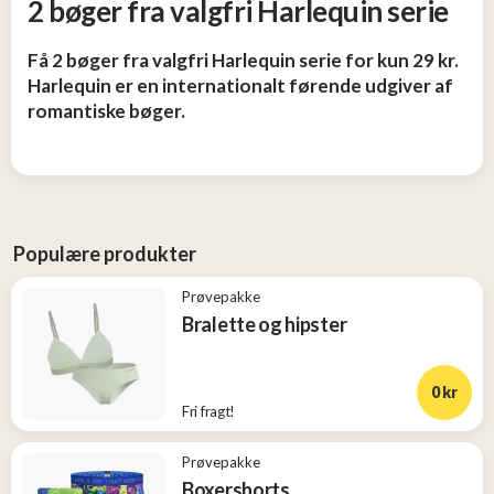
2 bøger fra valgfri Harlequin serie
og
Tøj
Få 2 bøger fra valgfri Harlequin serie for kun 29 kr.
2
Harlequin er en internationalt førende udgiver af
romantiske bøger.
Konkurrencer
Nye
produkter
Populære produkter
Populære
Prøvepakke
produkter
Bralette og hipster
0 kr
Fri fragt!
Prøvepakke
Boxershorts