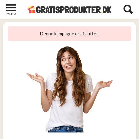
MENU
Børn
og
Denne kampagne er afsluttet.
Baby
2
Diverse
2
Kosttilskud
0
Tjen
penge
14
Tjenester
3
Underholdning
og
Streaming
1
Undertøj