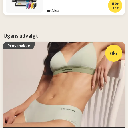
0 kr
+ fragt
inkClub
Ugens udvalgt
Prøvepakke
0 kr