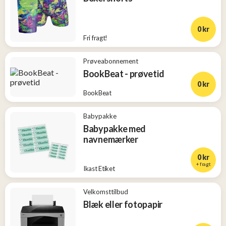
0 kr
Fri fragt!
Prøveabonnement
BookBeat - prøvetid
0 kr
BookBeat
Babypakke
Babypakke med
navnemærker
0 kr
+ fragt
Ikast Etiket
Velkomsttilbud
Blæk eller fotopapir