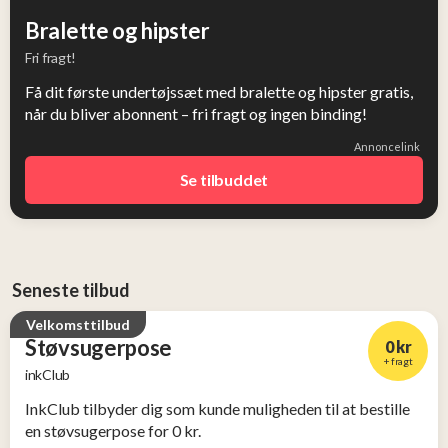
Bralette og hipster
Fri fragt!
Få dit første undertøjssæt med bralette og hipster gratis,
når du bliver abonnent – fri fragt og ingen binding!
Annoncelink
Se tilbuddet
Seneste tilbud
Velkomsttilbud
Støvsugerpose
0 kr
+ fragt
inkClub
InkClub tilbyder dig som kunde muligheden til at bestille
en støvsugerpose for 0 kr.